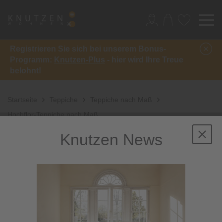
Registrieren Sie sich bei unserem Bonus-
Programm:
Knutzen-Plus
- hier wird Ihre Treue
belohnt!
Startseite
Teppiche
Teppiche nach Maß
Hochflor-Teppiche nach Maß
Knutzen News
Hochflor-Teppiche
nach Maß: Exklusiv
und kuschelig vereint.