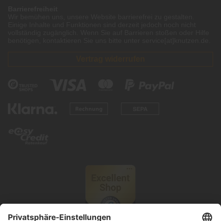
Barrierefreiheit
Wir bemühen uns, unsere Website barrierefrei zu gestalten.
Einige Inhalte und Funktionen sind derzeit jedoch noch nicht
vollständig zugänglich. Wenn Sie auf Barrieren stoßen oder Hilfe
benötigen, kontaktieren Sie uns bitte unter service[at]knutzen.de.
Vertrag widerrufen