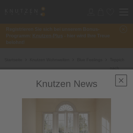
Registrieren Sie sich bei unserem Bonus-
Programm:
Knutzen-Plus
- hier wird Ihre Treue
belohnt!
Startseite
Knutzen Wohnwelten
Blue Feelings
Teppich
nach
Maß Rubi
Knutzen News