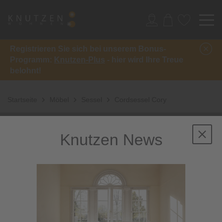
Registrieren Sie sich bei unserem Bonus-
Programm:
Knutzen-Plus
- hier wird Ihre Treue
belohnt!
Startseite
Möbel
Sessel
Cordsessel Cory
Knutzen News