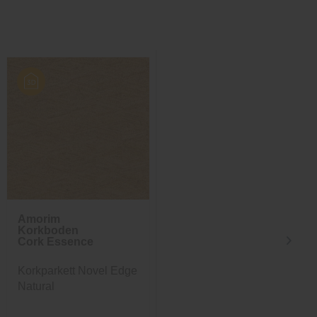
Amorim
Amorim
Korkboden
Korkboden
Cork Essence
Cork Go
Korkparkett Novel Edge
Korkparkett Charm
Natural