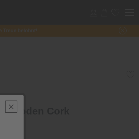
re Treue belohnt!
orkboden Cork
ble Cement