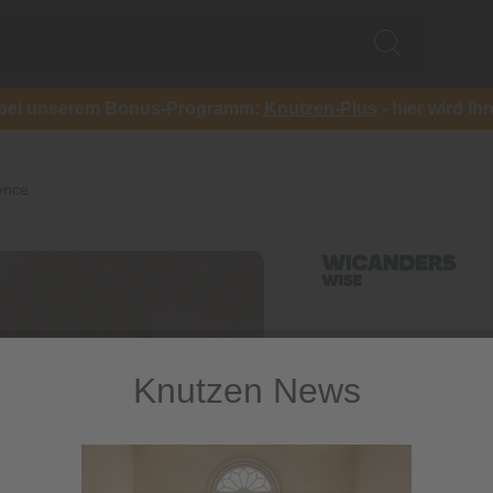
ch bei unserem Bonus-Programm:
Knutzen-Plus
- hier wird Ih
ence
Knutzen News
Amorim K
Essence
Korkparkett Fashiona