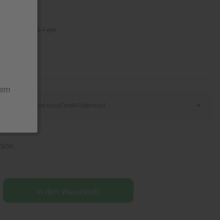
/ qm
54,99 € / qm
ern
tion
In den
Warenkorb