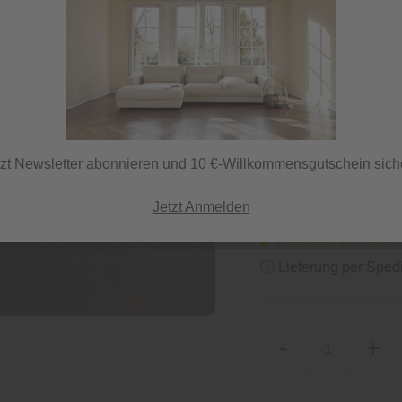
51,99 €
111,05 €
/ Paket
inkl. MwSt.
tzt Newsletter abonnieren und 10 €-Willkommensgutschein sich
Jetzt Anmelden
Lieferzeit 14 Tage
ⓘ Lieferung per Spedi
-
+