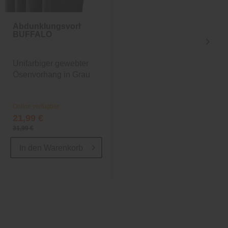
Abdunklungsvorhang
Küchenläufer
BUFFALO
Kacheln Grau
Unifarbiger gewebter
trendiger Teppich für
Ösenvorhang in Grau
die Küche
Online verfügbar
Online verfügbar
21,99 €
22,49 €
31,99 €
32,49 €
In den
Warenkorb
In den
Warenkorb