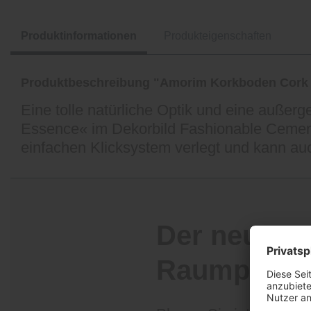
Produktinformationen
Produkteigenschaften
Produktbeschreibung "Amorim Korkboden Cork
Eine tolle natürliche Optik und eine außer
Essence« im Dekorbild Fashionable Cement.
einfachen Klicksystem verlegt und kann 
Der neue K
Raumplane