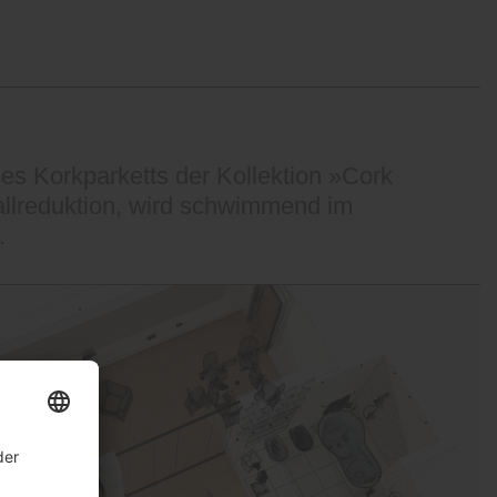
es Korkparketts der Kollektion »Cork
allreduktion, wird schwimmend im
.