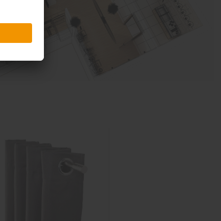
Sale
-31%
inkl. 10%
Extra-Rabatt