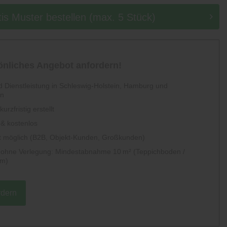
tis Muster bestellen (max. 5 Stück)
sönliches Angebot anfordern!
 Dienstleistung in Schleswig-Holstein, Hamburg und
en
urzfristig erstellt
 & kostenlos
 möglich (B2B, Objekt-Kunden, Großkunden)
g ohne Verlegung: Mindestabnahme 10 m² (Teppichboden /
um)
rdern