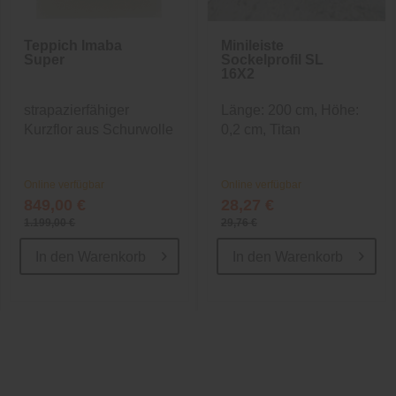
Teppich Imaba
Minileiste
Super
Sockelprofil SL
16X2
strapazierfähiger
Länge: 200 cm, Höhe:
Kurzflor aus Schurwolle
0,2 cm, Titan
Online verfügbar
Online verfügbar
849,00 €
28,27 €
1.199,00 €
29,76 €
In den
Warenkorb
In den
Warenkorb