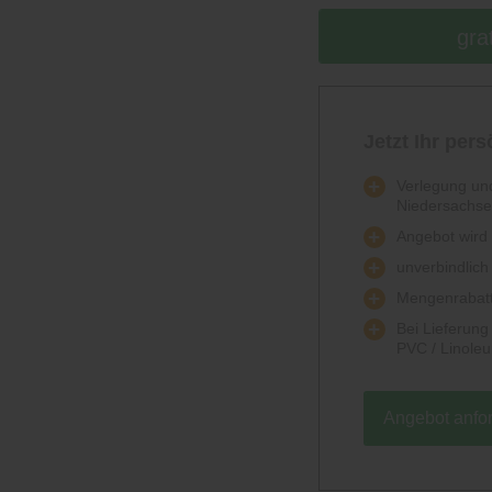
gra
Jetzt Ihr per
Verlegung und
Niedersachs
Angebot wird k
unverbindlich
Mengenrabatt
Bei Lieferun
PVC / Linole
Angebot anfo