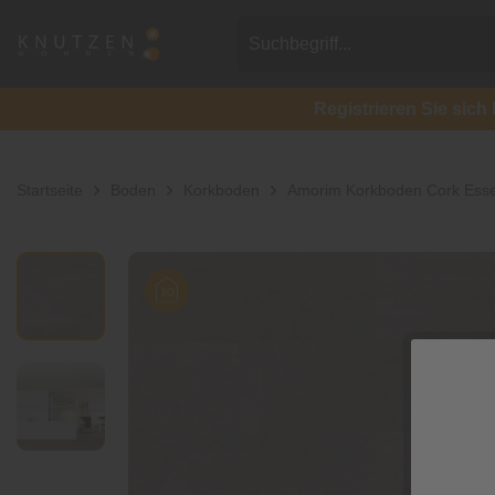
Registrieren Sie si
Startseite
Boden
Korkboden
Amorim Korkboden Cork Ess