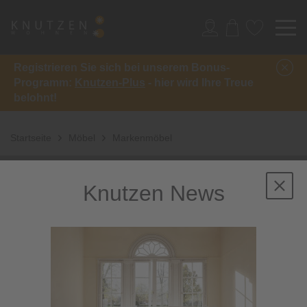
Registrieren Sie sich bei unserem Bonus-
Programm:
Knutzen-Plus
- hier wird Ihre Treue
belohnt!
Startseite
Möbel
Markenmöbel
Knutzen News
88 Artikel
Online verfügbar
Vorherige Artikel laden