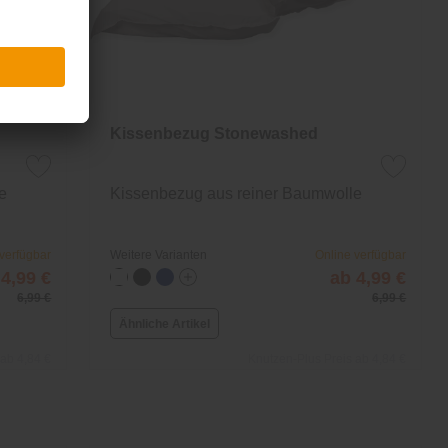
Kissenbezug Stonewashed
e
Kissenbezug aus reiner Baumwolle
 verfügbar
Weitere Varianten
Online verfügbar
 4,99 €
ab 4,99 €
6,99 €
6,99 €
Ähnliche Artikel
 ab 4,84 €
Knutzen-Plus Preis ab 4,84 €