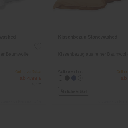
ewashed
Kissenbezug Stonewashed
ner Baumwolle
Kissenbezug aus reiner Baumwoll
Online verfügbar
Weitere Varianten
Online
ab 4,99 €
ab
6,99 €
Ähnliche Artikel
utzen-Plus Preis ab 4,84 €
Knutzen-Plus Preis