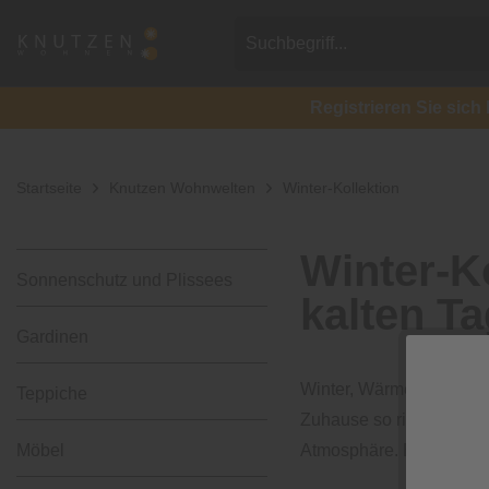
Registrieren Sie si
Startseite
Knutzen Wohnwelten
Winter-Kollektion
Winter-K
Sonnenschutz und Plissees
kalten T
Gardinen
Winter, Wärme, Wohlfühl
Teppiche
Zuhause so richtig gem
Möbel
Atmosphäre. Entdecken Si