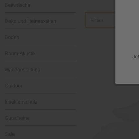
Bettwäsche
Filtern
Deko und Heimtextilien
Boden
Raum-Akustik
Je
Wandgestaltung
Outdoor
Insektenschutz
Gutscheine
Sale