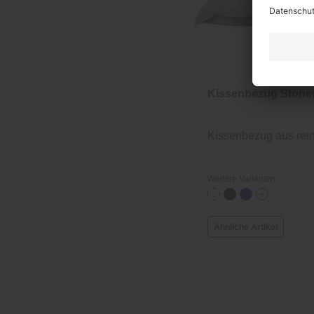
Kissenbezug Ston
Kissenbezug aus rei
Weitere Varianten
Ähnliche Artikel
Kn