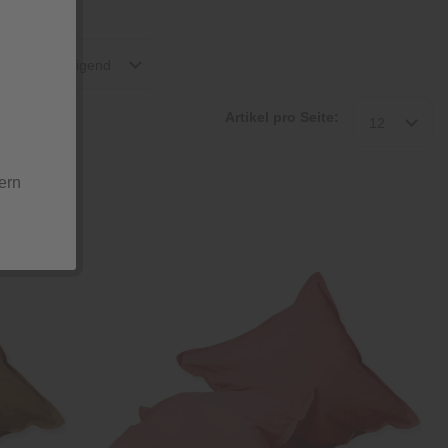
reise aufsteigend
Artikel pro Seite:
12
ern