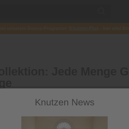
ch bei unserem Bonus-Programm:
Knutzen-Plus
- hier wird Ih
ollektion: Jede Menge Ge
age
Knutzen News
en: Mit den wunderbar weichen Artikeln aus unserer Winter-Koll
ütlich machen. Weiche Möbel, warme Wollteppiche und passende
e jetzt unsere Einrichtungslieblinge für die kalten Tage!