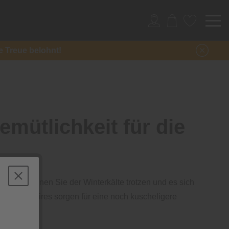
re Treue belohnt!
mütlichkeit für die
ektion können Sie der Winterkälte trotzen und es sich
 Accessoires sorgen für eine noch kuscheligere