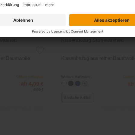
ewashed
Kissenbezug Stonewashed
ner Baumwolle
Kissenbezug aus reiner Baumwoll
Online verfügbar
Weitere Varianten
Online
ab 4,99 €
ab
6,99 €
Ähnliche Artikel
utzen-Plus Preis ab 4,84 €
Knutzen-Plus Preis