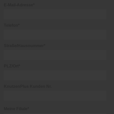
E-Mail-Adresse*
Telefon*
Straße/Hausnummer*
PLZ/Ort*
KnutzenPlus Kunden Nr.
Meine Filiale*