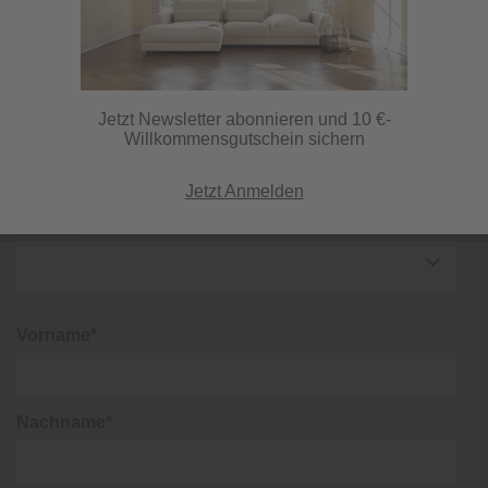
lohnt sich!
Tarkett Designboden iD Inspiration
Click 55 (1294439)
Jetzt Newsletter abonnieren und 10 €-
Willkommensgutschein sichern
Jetzt Anmelden
Anrede*
Vorname*
Nachname*