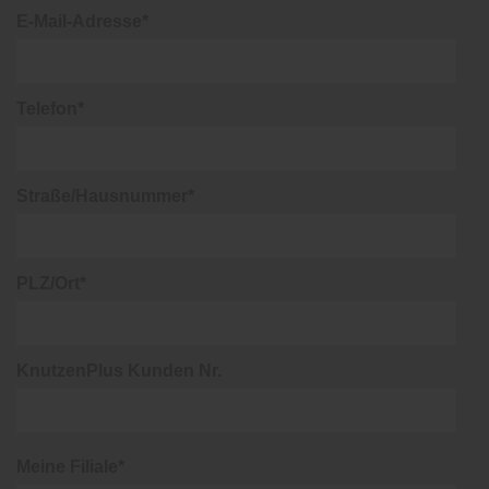
E-Mail-Adresse*
Telefon*
Straße/Hausnummer*
PLZ/Ort*
KnutzenPlus Kunden Nr.
Meine Filiale*