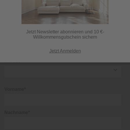
lohnt sich!
Wineo Designboden 1000 wood L
(1265058)
Jetzt Newsletter abonnieren und 10 €-
Willkommensgutschein sichern
Jetzt Anmelden
Anrede*
Vorname*
Nachname*