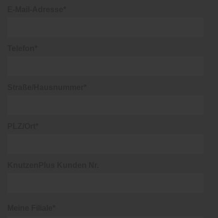
E-Mail-Adresse*
Telefon*
Straße/Hausnummer*
PLZ/Ort*
KnutzenPlus Kunden Nr.
Meine Filiale*