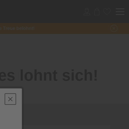
re Treue belohnt!
es lohnt sich!