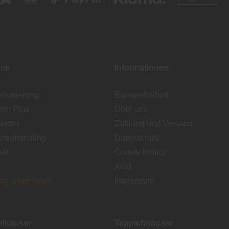
ice
Informationen
enovierung
Barrierefreiheit
zen Plus
Über uns
etter
Zahlung und Versand
urenhandling
Datenschutz
akt
Cookie Policy
AGB
rag widerrufen
Impressum
lhäuser
Teppichhäuser