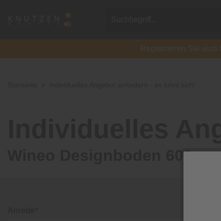
Registrieren Sie si
Startseite
Individuelles Angebot anfordern - es lohnt sich!
Individuelles Ang
Wineo Designboden 600 wo
Anrede*