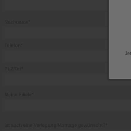
Nachname*
Telefon*
Je
PLZ/Ort*
Meine Filiale*
Ist auch eine Verlegung/Montage gewünscht?*