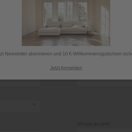
E-Mail-Adresse*
Straße/Hausnummer*
tzt Newsletter abonnieren und 10 €-Willkommensgutschein sich
Jetzt Anmelden
KnutzenPlus Kunden Nr
Menge (in qm)*