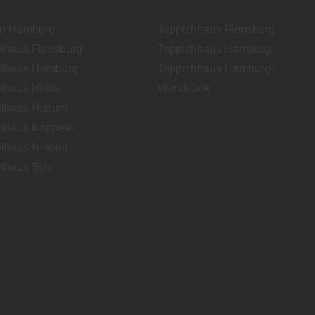
en Hamburg
Teppichhaus Flensburg
lhaus Flensburg
Teppichhaus Hamburg
lhaus Hamburg
Teppichhaus Hamburg-
lhaus Heide
Wandsbek
lhaus Husum
lhaus Kappeln
lhaus Niebüll
lhaus Sylt