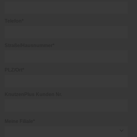
Telefon*
Straße/Hausnummer*
PLZ/Ort*
KnutzenPlus Kunden Nr.
Meine Filiale*