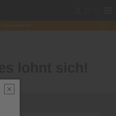
re Treue belohnt!
es lohnt sich!