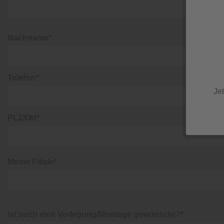
Nachname*
Telefon*
Je
PLZ/Ort*
Meine Filiale*
Ist auch eine Verlegung/Montage gewünscht?*