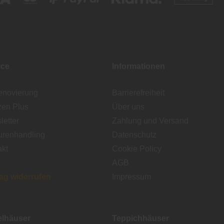
ice
Informationen
enovierung
Barrierefreiheit
zen Plus
Über uns
etter
Zahlung und Versand
urenhandling
Datenschutz
akt
Cookie Policy
AGB
rag widerrufen
Impressum
lhäuser
Teppichhäuser