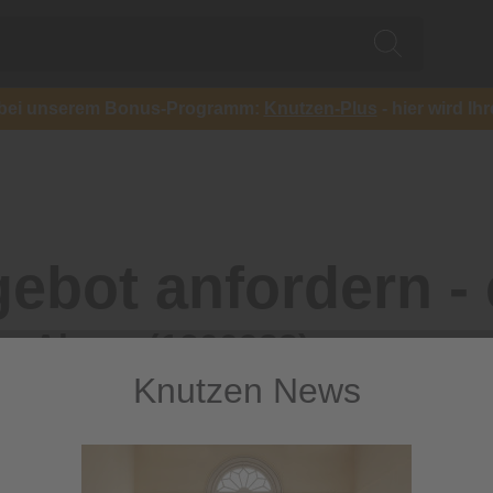
ch bei unserem Bonus-Programm:
Knutzen-Plus
- hier wird Ih
ebot anfordern - 
on Ahorn (1200988)
Knutzen News
Vorname*