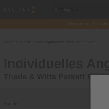
Registrieren Sie si
Startseite
Individuelles Angebot anfordern - es lohnt sich!
Individuelles Ang
Thede & Witte Parkett Bost
Anrede*