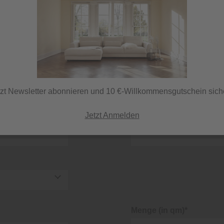
E-Mail-Adresse*
Straße/Hausnummer*
tzt Newsletter abonnieren und 10 €-Willkommensgutschein sich
Jetzt Anmelden
KnutzenPlus Kunden Nr
Menge (in qm)*