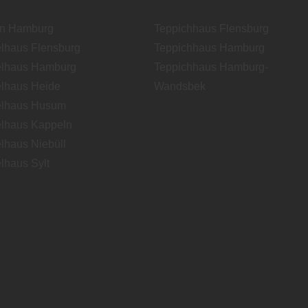
en Hamburg
Teppichhaus Flensburg
lhaus Flensburg
Teppichhaus Hamburg
lhaus Hamburg
Teppichhaus Hamburg-
lhaus Heide
Wandsbek
lhaus Husum
lhaus Kappeln
lhaus Niebüll
lhaus Sylt