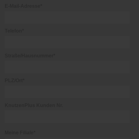
E-Mail-Adresse*
Telefon*
Straße/Hausnummer*
PLZ/Ort*
KnutzenPlus Kunden Nr.
Meine Filiale*