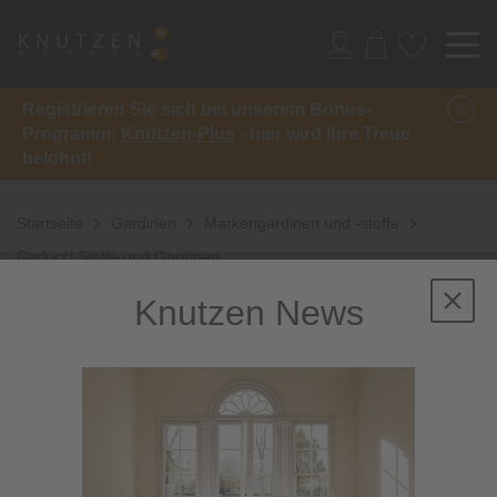
Registrieren Sie sich bei unserem Bonus-
Programm:
Knutzen-Plus
- hier wird Ihre Treue
belohnt!
Startseite
Gardinen
Markengardinen und -stoffe
Carlucci Stoffe und Gardinen
Knutzen News