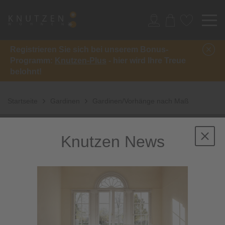
Registrieren Sie sich bei unserem Bonus-
Programm:
Knutzen-Plus
- hier wird Ihre Treue
belohnt!
Startseite
Gardinen
Gardinen/Vorhänge nach Maß
Knutzen News
Gardinen und