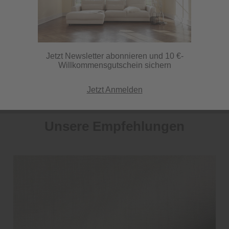
Vorhänge nach Maß.
Sie möchten keine Gardinen von der Stange kaufen, sondern Ihre
Jetzt Newsletter abonnieren und 10 €-
ganz speziellen Gardinen kreieren? Dann sind Sie bei uns an der
Willkommensgutschein sichern
richtigen Adresse: Wählen Sie hier im ersten Schritt Ihren...
mehr
erfahren »
Jetzt Anmelden
Unsere Empfehlungen