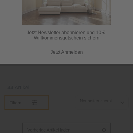
steht Ihre Lampe
sicher und stabil
Jetzt Newsletter abonnieren und 10 €-
Willkommensgutschein sichern
Sie möchten Ihre Tischleuchte selbst kreieren? Dann sind Sie bei
Knutzen genau richtig, denn hier finden Sie Leuchtenfüße, die Sie
Jetzt Anmelden
mit dem passenden Lampenschirm kombinieren und so Ihre
ganz...
mehr erfahren »
44 Artikel
Neuheiten zuerst
Filtern
Vorherige Artikel laden