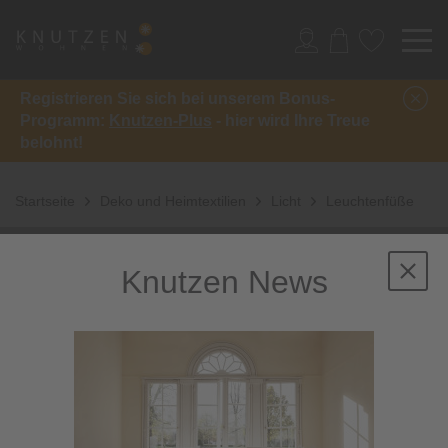
Registrieren Sie sich bei unserem Bonus-
Programm:
Knutzen-Plus
- hier wird Ihre Treue
belohnt!
Startseite
Deko und Heimtextilien
Licht
Leuchtenfüße
Knutzen News
Leuchtenfüße: So