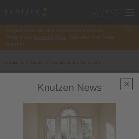
Registrieren Sie sich bei unserem Bonus-
Programm:
Knutzen-Plus
- hier wird Ihre Treue
belohnt!
Startseite
Boden
Teppichboden Meterware
Teppichboden
Knutzen News
Meterware:
Maßgeschneiderter
Bodenbelag zum
Wohlfühlen