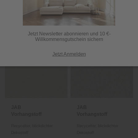
Online verfügbar
Filtern
Jetzt Newsletter abonnieren und 10 €-
Willkommensgutschein sichern
Jetzt Anmelden
JAB
JAB
Vorhangstoff
Vorhangstoff
Shane 1042
Shane 1042
Recycelter, blickdichter
Recycelter, blickdichter
Dekostoff
Dekostoff