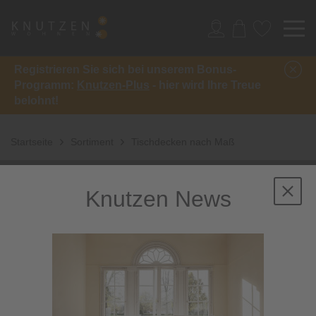
Registrieren Sie sich bei unserem Bonus-
Programm:
Knutzen-Plus
- hier wird Ihre Treue
belohnt!
Startseite
Sortiment
Tischdecken nach Maß
Knutzen News
45 Artikel