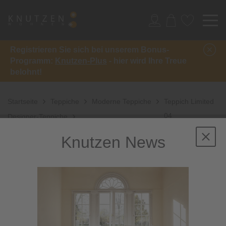
Registrieren Sie sich bei unserem Bonus-
Programm:
Knutzen-Plus
- hier wird Ihre Treue
belohnt!
Startseite
Teppiche
Moderne Teppiche
Teppich Limited
04
Designer-Teppiche
Knutzen News