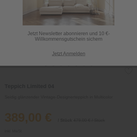
Jetzt Newsletter abonnieren und 10 €-
Willkommensgutschein sichern
Jetzt Anmelden
Teppich Limited 04
Seidig glänzender Vintage-Designerteppich in Multicolor
389,00 €
/ Stück
479,00 € / Stück
inkl. MwSt.