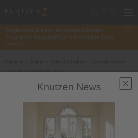
Registrieren Sie sich bei unserem Bonus-
Programm:
Knutzen-Plus
- hier wird Ihre Treue
belohnt!
Startseite
Möbel
Sofas & Couches
Cordsofa Oregon
Ecksofas & Wohnlandschaften
Knutzen News