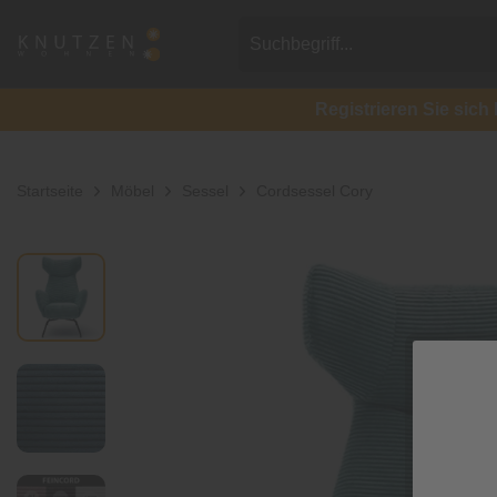
Registrieren Sie si
Startseite
Möbel
Sessel
Cordsessel Cory