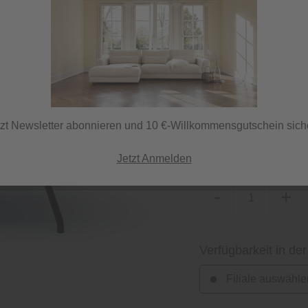
Lieferzeit 70 Tage
ⓘ Lieferung per Spedi
tzt Newsletter abonnieren und 10 €-Willkommensgutschein sich
Herstellerfarbe
cord petrol
Jetzt Anmelden
-
+
Verfügbarkeit in der
Filiale auswähle