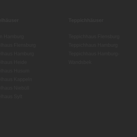
lhäuser
Teppichhäuser
en Hamburg
Teppichhaus Flensburg
lhaus Flensburg
Teppichhaus Hamburg
lhaus Hamburg
Teppichhaus Hamburg-
lhaus Heide
Wandsbek
lhaus Husum
lhaus Kappeln
lhaus Niebüll
lhaus Sylt