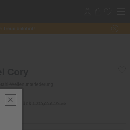
re Treue belohnt!
l Cory
Stahl-Wellenunterfederung
 €
/ Stück
1.379,00 € / Stück