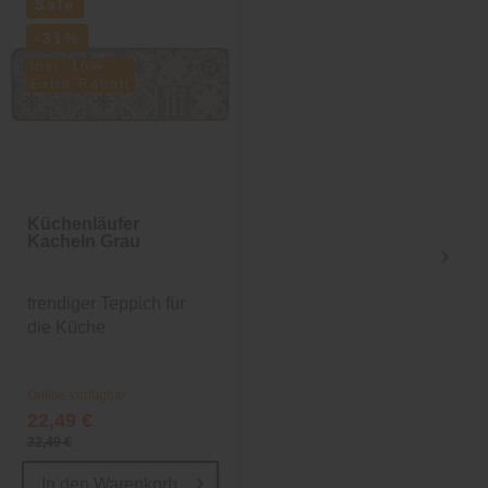
Sale
-31%
inkl. 10%
Extra-Rabatt
Küchenläufer
Kissen
Kacheln Grau
SyltErleben
trendiger Teppich für
Modernes Dekokissen
die Küche
Online verfügbar
Online verfügbar
22,49 €
16,99 €
32,49 €
29,99 €
In den
Warenkorb
In den
Warenkorb