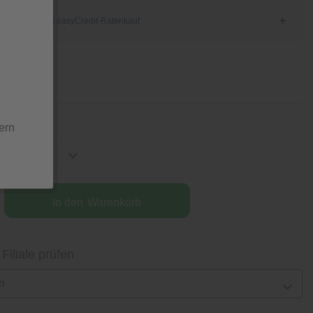
tion
ern
In den
Warenkorb
 Filiale prüfen
n