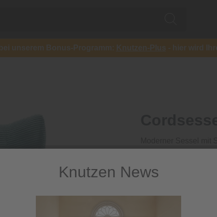
ch bei unserem Bonus-Programm:
Knutzen-Plus
- hier wird Ih
Cordsesse
Moderner Sessel mit 
1.269,00
Knutzen News
inkl. MwSt.