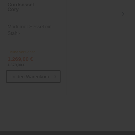
Cordsessel
Cordsessel
Cory
Cory
Moderner Sessel mit
Moderner Sessel mit
Stahl-
Stahl-
Wellenunterfederung
Wellenunterfederung
Online verfügbar
Online verfügbar
1.269,00 €
1.269,00 €
1.379,00 €
1.379,00 €
In den
Warenkorb
In den
Warenkorb