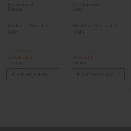
Cordsessel
Cordsessel
Dance
Lou
Moderner Sessel mit
Moderner Sessel mit
Stahl-
Stahl-
Wellenunterfederung
Wellenunterfederung
Online verfügbar
Online verfügbar
1.159,00 €
869,00 €
1.259,00 €
949,00 €
In den
Warenkorb
In den
Warenkorb